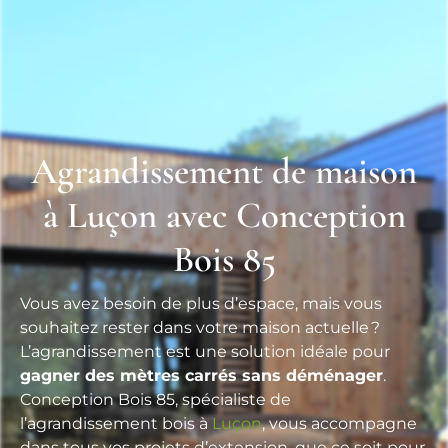
Agrandissement de maison
à Luçon avec Conception
Bois 85
Vous avez besoin de plus d’espace, mais vous
souhaitez rester dans votre maison actuelle ?
L’agrandissement est une solution idéale pour
gagner des mètres carrés sans déménager
.
Conception Bois 85, spécialiste de
l’agrandissement bois à
Luçon
, vous accompagne
dans tous vos projets d’extension, que ce soit pour