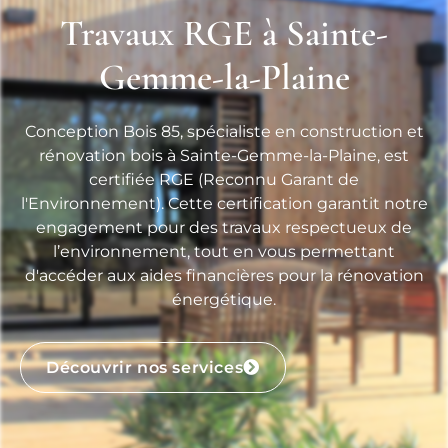
Travaux RGE à Sainte-
Gemme-la-Plaine
Conception Bois 85, spécialiste en construction et
rénovation bois à Sainte-Gemme-la-Plaine, est
certifiée RGE (Reconnu Garant de
l'Environnement). Cette certification garantit notre
engagement pour des travaux respectueux de
l’environnement, tout en vous permettant
d'accéder aux aides financières pour la rénovation
énergétique.
Découvrir nos services